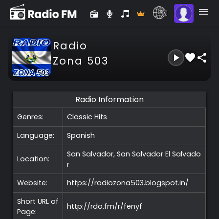
Radio
Zona 503
Radio Information
Genres:
Classic Hits
Language:
Spanish
San Salvador, San Salvador
El Salvado
Location:
r
Website:
https://radiozona503.blogspot.in/
Short URL of
http://rdo.fm/r/fenyf
Page: